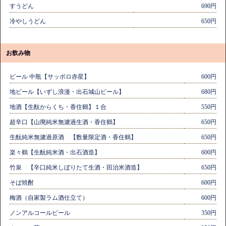
すうどん
690円
冷やしうどん
650円
お飲み物
ビール 中瓶【サッポロ赤星】
600円
地ビール【いずし浪漫・出石城山ビール】
680円
地酒【生酛からくち・香住鶴】１合
550円
超辛口【山廃純米無濾過生酒・香住鶴】
650円
生酛純米無濾過原酒 【数量限定酒・香住鶴】
650円
楽々鶴【生酛純米酒・出石酒造】
600円
竹泉 【辛口純米しぼりたて生酒・田治米酒造】
650円
そば焼酎
600円
梅酒（自家製ラム酒仕立て）
600円
ノンアルコールビール
350円