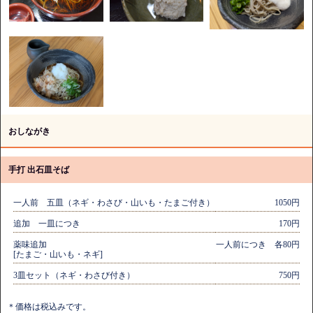
おしながき
手打 出石皿そば
一人前 五皿（ネギ・わさび・山いも・たまご付き）
1050円
追加 一皿につき
170円
薬味追加
一人前につき 各80円
[たまご・山いも・ネギ]
3皿セット（ネギ・わさび付き）
750円
＊価格は税込みです。