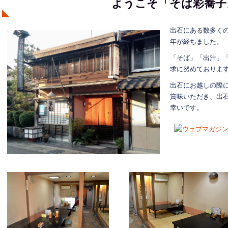
ようこそ「そば彩蕎子
出石にある数多く
年が経ちました。
「そば」「出汁」
求に努めておりま
出石にお越しの際
賞味いただき、出
幸いです。