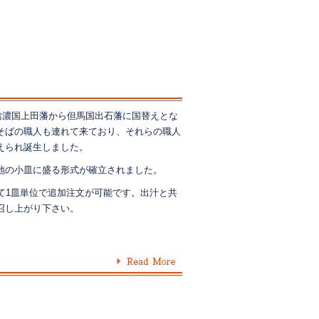
、信濃国上田藩から但馬国出石藩に国替えとな
そばの職人も連れて来ており、それらの職人
えられ誕生しました。
地の小皿に盛る形式が確立されました。
て1皿単位で追加注文が可能です。出汁と共
召し上がり下さい。