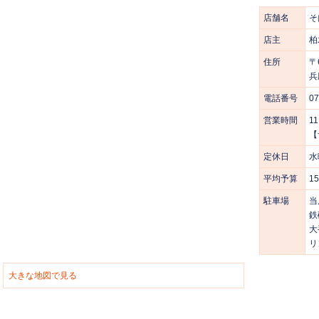
店舗名
そ
店主
柏
住所
〒
兵
電話番号
07
営業時間
11
【
定休日
水
平均予算
1
駐車場
当
鉄
大
リン
大きな地図で見る