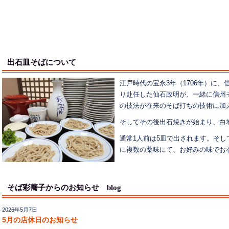
出石皿そばについて
江戸時代の宝永3年（1706年）に
り赴任した仙石政明が、一緒に信州
の技法が在来のそば打ちの技術に加
そしてその後出石焼きが始まり、白
通常1人前は5皿で出されます。そし
に複数の薬味にて、お好みの味でお
そば彩蕎子からのお知らせ blog
2026年5月7日
5月の店休日のお知らせ