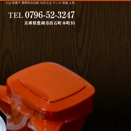
そば 彩蕎子 豊岡市出石町 出石そば ランチ 和食 人気