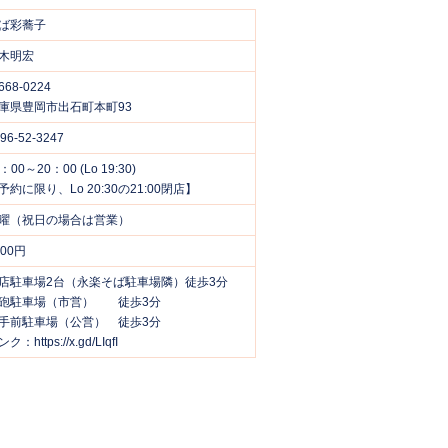
ば彩蕎子
木明宏
668-0224
庫県豊岡市出石町本町93
96-52-3247
：00～20：00 (Lo 19:30)
予約に限り、Lo 20:30の21:00閉店】
曜（祝日の場合は営業）
500円
店駐車場2台（永楽そば駐車場隣）徒歩3分
砲駐車場（市営） 徒歩3分
手前駐車場（公営） 徒歩3分
ク：https://x.gd/LIqfI