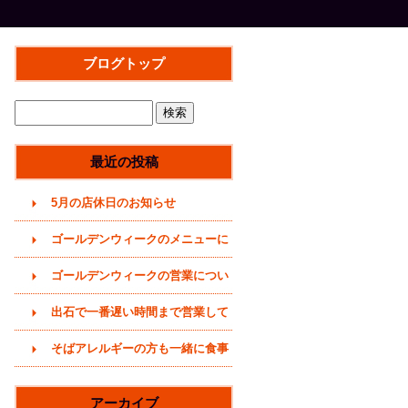
ブログトップ
最近の投稿
5月の店休日のお知らせ
ゴールデンウィークのメニューに
ついて(2026年)
ゴールデンウィークの営業につい
て(2026年4月29日)
出石で一番遅い時間まで営業して
いるそば屋(〜20時まで)
そばアレルギーの方も一緒に食事
をどうぞ (うどんメニューありま
アーカイブ