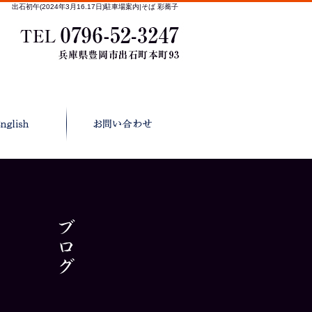
出石初午(2024年3月16.17日)駐車場案内|そば 彩蕎子