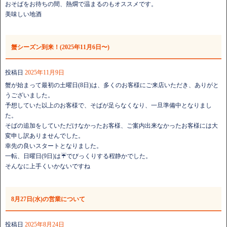
おそばをお待ちの間、熱燗で温まるのもオススメです。
美味しい地酒
蟹シーズン到来！(2025年11月6日〜)
投稿日
2025年11月9日
蟹が始まって最初の土曜日(8日)は、多くのお客様にご来店いただき、ありがと
うございました。
予想していた以上のお客様で、そばが足らなくなり、一旦準備中となりまし
た。
そばの追加をしていただけなかったお客様、ご案内出来なかったお客様には大
変申し訳ありませんでした。
幸先の良いスタートとなりました。
一転、日曜日(9日)は☔でびっくりする程静かでした。
そんなに上手くいかないですね
8月27日(水)の営業について
投稿日
2025年8月24日