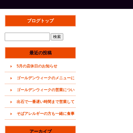
ブログトップ
最近の投稿
5月の店休日のお知らせ
ゴールデンウィークのメニューに
ついて(2026年)
ゴールデンウィークの営業につい
て(2026年4月29日)
出石で一番遅い時間まで営業して
いるそば屋(〜20時まで)
そばアレルギーの方も一緒に食事
をどうぞ (うどんメニューありま
アーカイブ