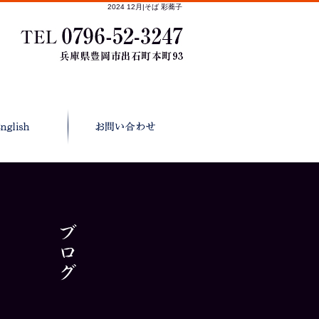
2024 12月|そば 彩蕎子