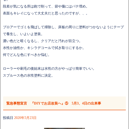
段差が気になる所は鉋で削って、節や傷にはパテ埋め。
表面もキレイになって大丈夫だと思ったのですが、、。
ブロアーでゴミを飛ばして掃除し、床板の周りに塗料がつかないようにテープ
で養生し、いよいよ塗装。
濃い色だと暗くなるし、クリアだと汚れが目立つ。
水性か油性か、キシラデコールで拭き取りにするか。
何でどんな色にすべきか悩む。
ローラーや刷毛の後始末は水性の方がやっぱり簡単でいい。
スプルース色の水性塗料に決定。
緊急事態宣言 『DIYでお店改装へ』⑤ 5月3、4日の出来事
投稿日
2020年5月23日