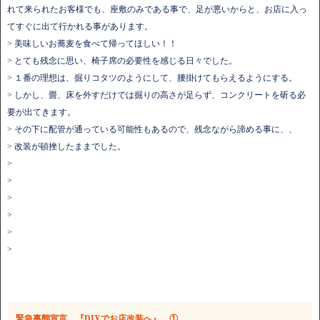
れて来られたお客様でも、座敷のみである事で、足が悪いからと、お店に入っ
てすぐに出て行かれる事があります。
> 美味しいお蕎麦を食べて帰ってほしい！！
> とても残念に思い、椅子席の必要性を感じる日々でした。
> １番の理想は、掘りコタツのようにして、腰掛けてもらえるようにする。
> しかし、畳、床を外すだけでは掘りの高さが足らず、コンクリートを斫る必
要が出てきます。
> その下に配管が通っている可能性もあるので、残念ながら諦める事に、、
> 改装が頓挫したままでした。
>
>
>
>
>
>
緊急事態宣言 『DIYでお店改装へ』 ①