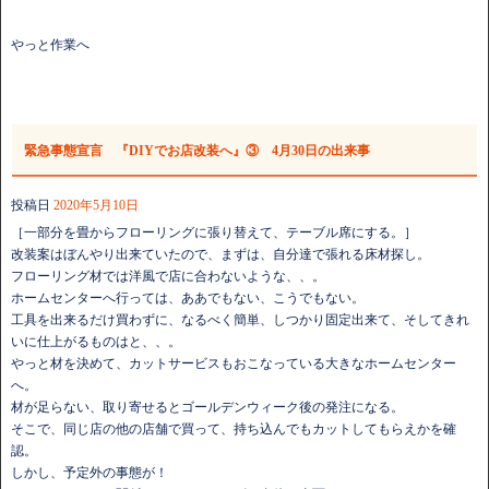
やっと作業へ
緊急事態宣言 『DIYでお店改装へ』③ 4月30日の出来事
投稿日
2020年5月10日
［一部分を畳からフローリングに張り替えて、テーブル席にする。］
改装案はぼんやり出来ていたので、まずは、自分達で張れる床材探し。
フローリング材では洋風で店に合わないような、、。
ホームセンターへ行っては、ああでもない、こうでもない。
工具を出来るだけ買わずに、なるべく簡単、しつかり固定出来て、そしてきれ
いに仕上がるものはと、、。
やっと材を決めて、カットサービスもおこなっている大きなホームセンター
へ。
材が足らない、取り寄せるとゴールデンウィーク後の発注になる。
そこで、同じ店の他の店舗で買って、持ち込んでもカットしてもらえかを確
認。
しかし、予定外の事態が！