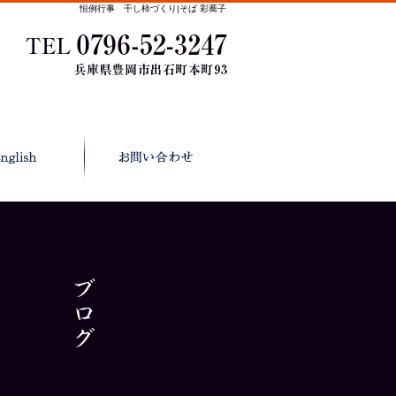
恒例行事 干し柿づくり|そば 彩蕎子