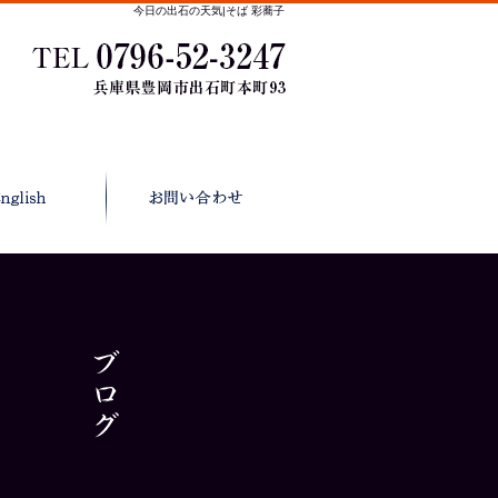
今日の出石の天気|そば 彩蕎子