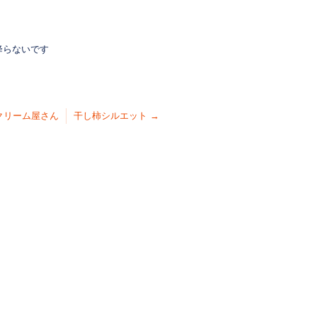
降らないです
クリーム屋さん
干し柿シルエット
→