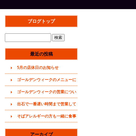
ブログトップ
最近の投稿
5月の店休日のお知らせ
ゴールデンウィークのメニューに
ついて(2026年)
ゴールデンウィークの営業につい
て(2026年4月29日)
出石で一番遅い時間まで営業して
いるそば屋(〜20時まで)
そばアレルギーの方も一緒に食事
をどうぞ (うどんメニューありま
アーカイブ