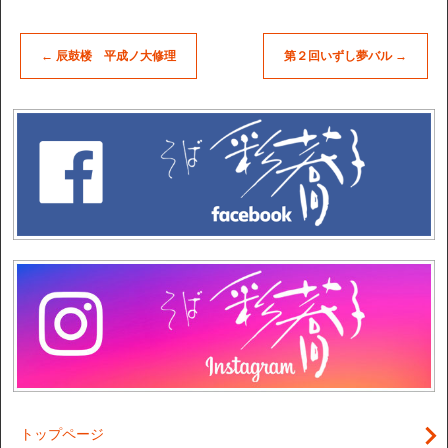
←
辰鼓楼 平成ノ大修理
第２回いずし夢バル
→
トップページ