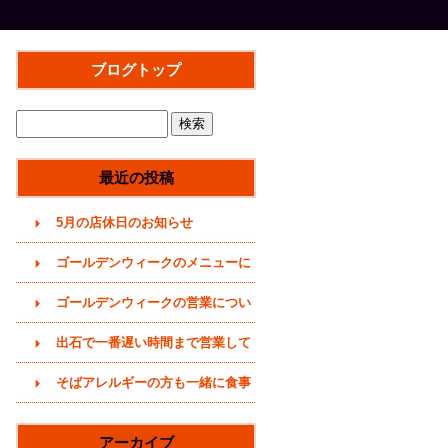
ブログトップ
最近の投稿
5月の店休日のお知らせ
ゴールデンウィークのメニューに
ついて(2026年)
ゴールデンウィークの営業につい
て(2026年4月29日)
出石で一番遅い時間まで営業して
いるそば屋(〜20時まで)
そばアレルギーの方も一緒に食事
をどうぞ (うどんメニューありま
アーカイブ