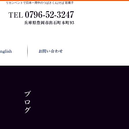
リカンベントで日本一周中のつばさくん|そば 彩蕎子