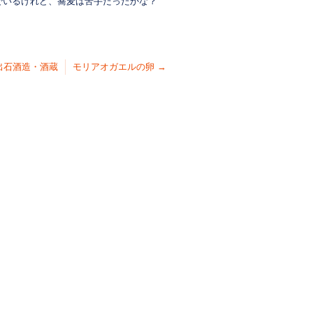
でいるけれど、蕎麦は苦手だったかな？
出石酒造・酒蔵
モリアオガエルの卵
→