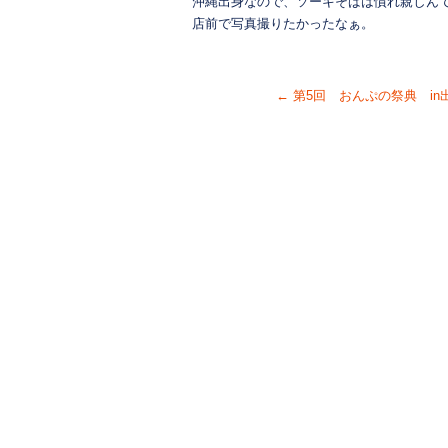
沖縄出身なので、ソーキそばは慣れ親しん
店前で写真撮りたかったなぁ。
←
第5回 おんぷの祭典 in