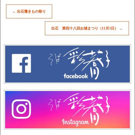
←
出石藩きもの祭り
出石 第四十八回お城まつり（11月3日）
→