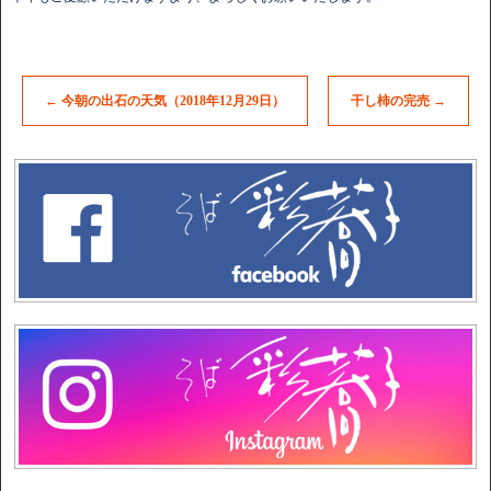
←
今朝の出石の天気（2018年12月29日）
干し柿の完売
→