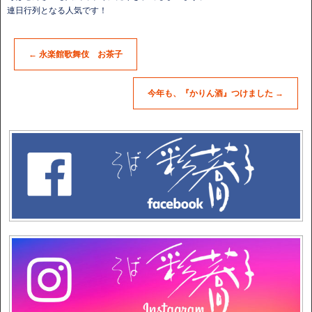
連日行列となる人気です！
←
永楽館歌舞伎 お茶子
今年も、『かりん酒』つけました
→