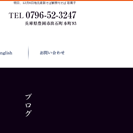
明日、12月6日地元産新そば解禁!!|そば 彩蕎子