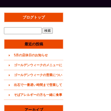
ブログトップ
最近の投稿
5月の店休日のお知らせ
ゴールデンウィークのメニューに
ついて(2026年)
ゴールデンウィークの営業につい
て(2026年4月29日)
出石で一番遅い時間まで営業して
いるそば屋(〜20時まで)
そばアレルギーの方も一緒に食事
をどうぞ (うどんメニューありま
アーカイブ