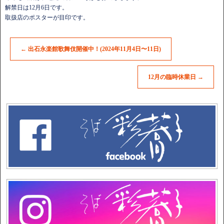
解禁日は12月6日です。
取扱店のポスターが目印です。
←
出石永楽館歌舞伎開催中！(2024年11月4日〜11日)
12月の臨時休業日
→