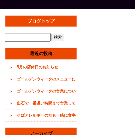
ブログトップ
最近の投稿
5月の店休日のお知らせ
ゴールデンウィークのメニューに
ついて(2026年)
ゴールデンウィークの営業につい
て(2026年4月29日)
出石で一番遅い時間まで営業して
いるそば屋(〜20時まで)
そばアレルギーの方も一緒に食事
をどうぞ (うどんメニューありま
アーカイブ