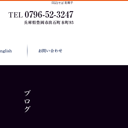
日記|そば 彩蕎子