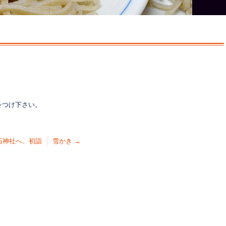
をつけ下さい。
石神社へ、初詣
雪かき
→