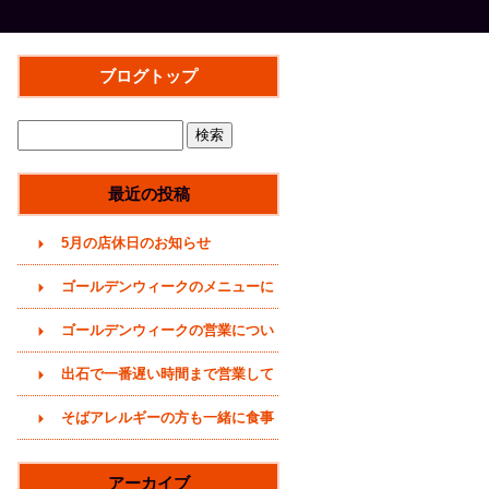
ブログトップ
最近の投稿
5月の店休日のお知らせ
ゴールデンウィークのメニューに
ついて(2026年)
ゴールデンウィークの営業につい
て(2026年4月29日)
出石で一番遅い時間まで営業して
いるそば屋(〜20時まで)
そばアレルギーの方も一緒に食事
をどうぞ (うどんメニューありま
アーカイブ