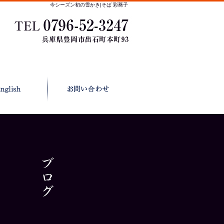
今シーズン初の雪かき|そば 彩蕎子