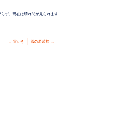
降らず、現在は晴れ間が見られます
←
雪かき
雪の辰鼓楼
→