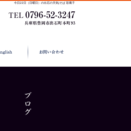
今日22日（日曜日）の出石の天気|そば 彩蕎子