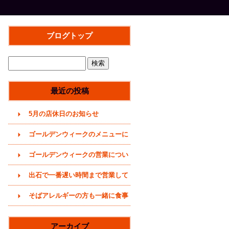
ブログトップ
最近の投稿
5月の店休日のお知らせ
ゴールデンウィークのメニューに
ついて(2026年)
ゴールデンウィークの営業につい
て(2026年4月29日)
出石で一番遅い時間まで営業して
いるそば屋(〜20時まで)
そばアレルギーの方も一緒に食事
をどうぞ (うどんメニューありま
アーカイブ