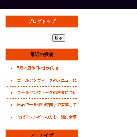
ブログトップ
最近の投稿
5月の店休日のお知らせ
ゴールデンウィークのメニューに
ついて(2026年)
ゴールデンウィークの営業につい
て(2026年4月29日)
出石で一番遅い時間まで営業して
いるそば屋(〜20時まで)
そばアレルギーの方も一緒に食事
をどうぞ (うどんメニューありま
アーカイブ