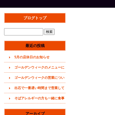
ブログトップ
最近の投稿
5月の店休日のお知らせ
ゴールデンウィークのメニューに
ついて(2026年)
ゴールデンウィークの営業につい
て(2026年4月29日)
出石で一番遅い時間まで営業して
いるそば屋(〜20時まで)
そばアレルギーの方も一緒に食事
をどうぞ (うどんメニューありま
アーカイブ